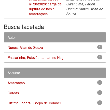
nº 20/2020: carga de
Silva; Lima, Farlen
ruptura de nós e
Rhenir; Nunes, Allan de
amarrações
Souza
Busca facetada
Autor
Nunes, Allan de Souza
1
Passarinho, Estevão Lamartine Nog...
1
Assunto
Amarração
1
Cordas
1
Distrito Federal. Corpo de Bombei...
1