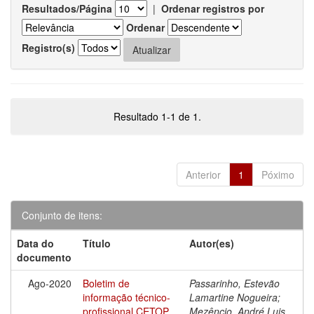
Resultados/Página
|
Ordenar registros por
Ordenar
Registro(s)
Resultado 1-1 de 1.
Anterior
1
Póximo
Conjunto de itens:
Data do
Título
Autor(es)
documento
Ago-2020
Boletim de
Passarinho, Estevão
informação técnico-
Lamartine Nogueira;
profissional CETOP
Mezêncio, André Luis