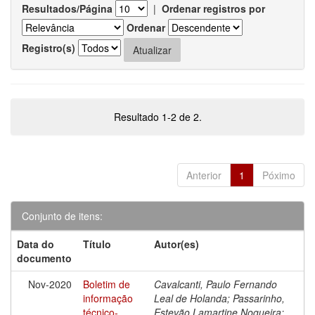
Resultados/Página
|
Ordenar registros por
Ordenar
Registro(s)
Resultado 1-2 de 2.
Anterior
1
Póximo
Conjunto de itens:
Data do
Título
Autor(es)
documento
Nov-2020
Boletim de
Cavalcanti, Paulo Fernando
informação
Leal de Holanda; Passarinho,
técnico-
Estevão Lamartine Nogueira;