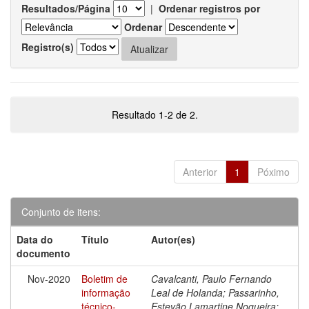
Resultados/Página
|
Ordenar registros por
Ordenar
Registro(s)
Resultado 1-2 de 2.
Anterior
1
Póximo
Conjunto de itens:
Data do
Título
Autor(es)
documento
Nov-2020
Boletim de
Cavalcanti, Paulo Fernando
informação
Leal de Holanda; Passarinho,
técnico-
Estevão Lamartine Nogueira;