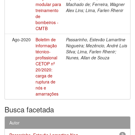
modular para
Machado de; Ferreira, Wagner
treinamento
Alex Lins; Lima, Farlen Rhenir
de
bombeiros -
CMTB
Ago-2020
Boletim de
Passarinho, Estevão Lamartine
informação
Nogueira; Mezêncio, André Luis
técnico-
Silva; Lima, Farlen Rhenir;
profissional
Nunes, Allan de Souza
CETOP nº
20/2020:
carga de
ruptura de
nós e
amarrações
Busca facetada
Autor
Passarinho, Estevão Lamartine Nog...
2