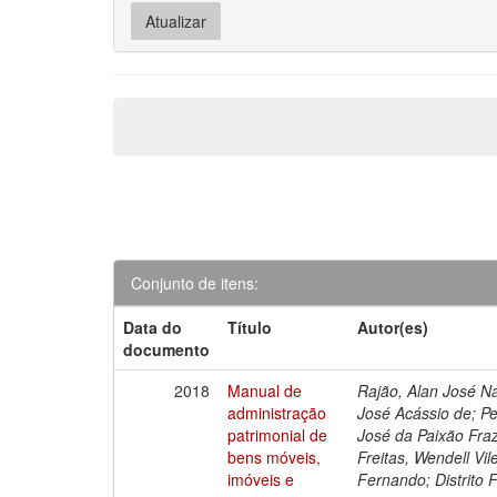
Conjunto de itens:
Data do
Título
Autor(es)
documento
2018
Manual de
Rajão, Alan José Na
administração
José Acássio de; Pe
patrimonial de
José da Paixão Fraz
bens móveis,
Freitas, Wendell V
imóveis e
Fernando; Distrito 