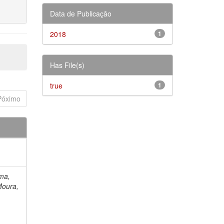
Data de Publicação
2018
1
Has File(s)
true
1
Póximo
ima,
Moura,