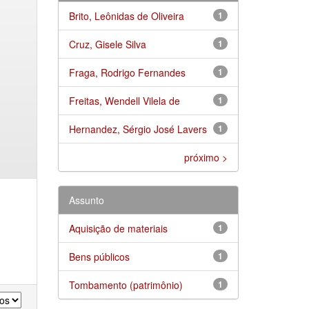
Brito, Leônidas de Oliveira
1
Cruz, Gisele Silva
1
Fraga, Rodrigo Fernandes
1
Freitas, Wendell Vilela de
1
Hernandez, Sérgio José Lavers
1
próximo >
Assunto
Aquisição de materiais
1
Bens públicos
1
Tombamento (patrimônio)
1