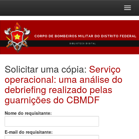
Skip
navigation
Solicitar uma cópia:
Serviço
operacional: uma análise do
debriefing realizado pelas
guarnições do CBMDF
Nome do requisitante:
E-mail do requisitante: