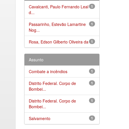
Cavalcanti, Paulo Fernando Leal
1
d...
Passarinho, Estevão Lamartine
1
Nog...
Rosa, Edson Gilberto Oliveira da
1
Assunto
Combate a incêndios
1
Distrito Federal. Corpo de
1
Bombei...
Distrito Federal. Corpo de
1
Bombei...
Salvamento
1