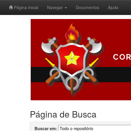
Página inicial
Navegar
Documentos
Ajuda
Skip
navigation
Página de Busca
Buscar em: