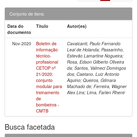
Conjunto de itens:
Data do
Título
Autor(es)
documento
Nov-2020
Boletim de
Cavalcanti, Paulo Fernando
informação
Leal de Holanda; Passarinho,
técnico-
Estevão Lamartine Nogueira;
profissional
Rosa, Edson Gilberto Oliveira
CETOP nº
da; Santos, Valmeci Domingos
21/2020:
dos; Caetano, Luiz Antonio
conjunto
Aquino; Queiros, Gilmara
modular para
Machado de; Ferreira, Wagner
treinamento
Alex Lins; Lima, Farlen Rhenir
de
bombeiros -
CMTB
Busca facetada