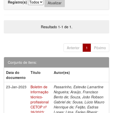
Registro(s)
Resultado 1-1 de 1.
Anterior
1
Póximo
Conjunto de itens:
Data do
Título
Autor(es)
documento
23-Jan-2023
Boletim de
Passarinho, Estevão Lamartine
informação
Nogueira; Araújo, Francisco
técnico-
Bento de; Souza, João Robson
profissional
Gabriel de; Sousa, Lúcio Mauro
CETOP nº
Henrique de; Feijão, Esdras
26/2023:
Lopes; Lima, Farlen Rhenir;