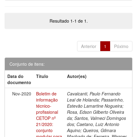
Resultado 1-1 de 1.
Anterior
1
Póximo
Conjunto de itens:
Data do
Título
Autor(es)
documento
Nov-2020
Boletim de
Cavalcanti, Paulo Fernando
informação
Leal de Holanda; Passarinho,
técnico-
Estevão Lamartine Nogueira;
profissional
Rosa, Edson Gilberto Oliveira
CETOP nº
da; Santos, Valmeci Domingos
21/2020:
dos; Caetano, Luiz Antonio
conjunto
Aquino; Queiros, Gilmara
modular para
Machado de; Ferreira, Wagner