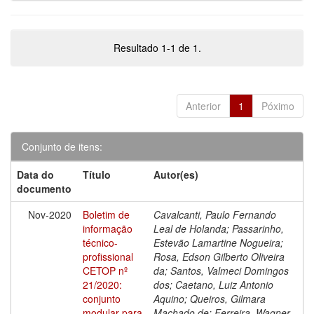
Resultado 1-1 de 1.
Anterior
1
Póximo
Conjunto de itens:
Data do
Título
Autor(es)
documento
Nov-2020
Boletim de
Cavalcanti, Paulo Fernando
informação
Leal de Holanda; Passarinho,
técnico-
Estevão Lamartine Nogueira;
profissional
Rosa, Edson Gilberto Oliveira
CETOP nº
da; Santos, Valmeci Domingos
21/2020:
dos; Caetano, Luiz Antonio
conjunto
Aquino; Queiros, Gilmara
modular para
Machado de; Ferreira, Wagner