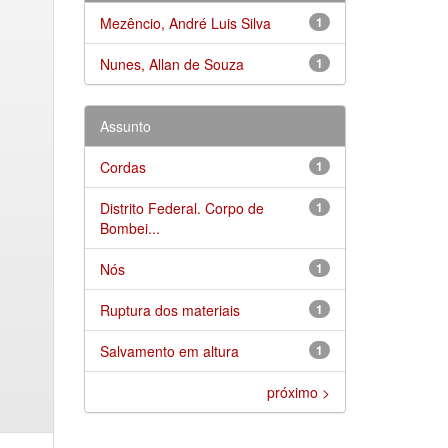
Mezêncio, André Luis Silva
1
Nunes, Allan de Souza
1
Assunto
Cordas
1
Distrito Federal. Corpo de
1
Bombei...
Nós
1
Ruptura dos materiais
1
Salvamento em altura
1
próximo >