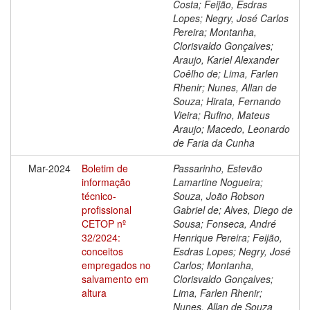
Costa; Feijão, Esdras
Lopes; Negry, José Carlos
Pereira; Montanha,
Clorisvaldo Gonçalves;
Araujo, Kariel Alexander
Coêlho de; Lima, Farlen
Rhenir; Nunes, Allan de
Souza; Hirata, Fernando
Vieira; Rufino, Mateus
Araujo; Macedo, Leonardo
de Faria da Cunha
Mar-2024
Boletim de
Passarinho, Estevão
informação
Lamartine Nogueira;
técnico-
Souza, João Robson
profissional
Gabriel de; Alves, Diego de
CETOP nº
Sousa; Fonseca, André
32/2024:
Henrique Pereira; Feijão,
conceitos
Esdras Lopes; Negry, José
empregados no
Carlos; Montanha,
salvamento em
Clorisvaldo Gonçalves;
altura
Lima, Farlen Rhenir;
Nunes, Allan de Souza