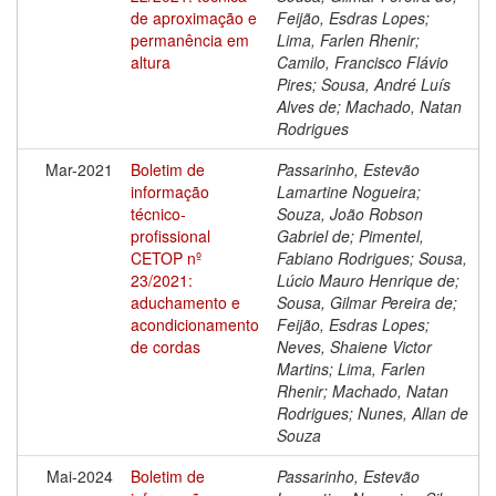
de aproximação e
Feijão, Esdras Lopes;
permanência em
Lima, Farlen Rhenir;
altura
Camilo, Francisco Flávio
Pires; Sousa, André Luís
Alves de; Machado, Natan
Rodrigues
Mar-2021
Boletim de
Passarinho, Estevão
informação
Lamartine Nogueira;
técnico-
Souza, João Robson
profissional
Gabriel de; Pimentel,
CETOP nº
Fabiano Rodrigues; Sousa,
23/2021:
Lúcio Mauro Henrique de;
aduchamento e
Sousa, Gilmar Pereira de;
acondicionamento
Feijão, Esdras Lopes;
de cordas
Neves, Shaiene Victor
Martins; Lima, Farlen
Rhenir; Machado, Natan
Rodrigues; Nunes, Allan de
Souza
Mai-2024
Boletim de
Passarinho, Estevão