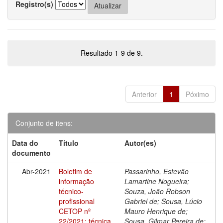
Registro(s)
Resultado 1-9 de 9.
Anterior
1
Póximo
Conjunto de itens:
Data do
Título
Autor(es)
documento
Abr-2021
Boletim de
Passarinho, Estevão
informação
Lamartine Nogueira;
técnico-
Souza, João Robson
profissional
Gabriel de; Sousa, Lúcio
CETOP nº
Mauro Henrique de;
22/2021: técnica
Sousa, Gilmar Pereira de;