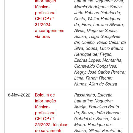
informação
Lamartine Nogueira; Silva,
técnico-
Marcio Rodrigues; Souza,
profissional
João Robson Gabriel de;
CETOP nº
Costa, Walter Rodrigues
31/2024:
da; Pires, Lorrane Silveira;
ancoragens em
Alves, Diego de Sousa;
viaturas
Sousa, Tiago Gonçalves
de; Coelho, Paulo César da
Silva; Sousa, Lúcio Mauro
Henrique de; Feijão,
Esdras Lopes; Montanha,
Clorisvaldo Gonçalves;
Negry, José Carlos Pereira;
Lima, Farlen Rhenir;
Nunes, Allan de Souza
8-Nov-2022
Boletim de
Passarinho, Estevão
informação
Lamartine Nogueira;
técnico-
Araújo, Francisco Bento
profissional
de; Souza, João Robson
CETOP nº
Gabriel de; Sousa, Lúcio
25/2022: técnicas
Mauro Henrique de;
de salvamento
Sousa, Gilmar Pereira de;