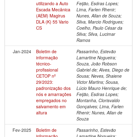
utilizando a Auto
Feijão, Esdras Lopes;
Escada Mecânica
Lima, Farlen Rhenir;
(AEM) Magirus
Nunes, Allan de Souza;
DLA (K) 55 Vario
Silva, Marcio Rodrigues;
CS
Coelho, Paulo César da
Silva; Silva, Lucimar
Ramos
Jan-2024
Boletim de
Passarinho, Estevão
informação
Lamartine Nogueira;
técnico-
Souza, João Robson
profissional
Gabriel de; Alves, Diego de
CETOP nº
Sousa; Neves, Shaiene
29/2023:
Victor Martins; Sousa,
padronização dos
Lúcio Mauro Henrique de;
nós e amarrações
Feijão, Esdras Lopes;
empregados no
Montanha, Clorisvaldo
salvamento em
Gonçalves; Lima, Farlen
altura
Rhenir; Nunes, Allan de
Souza
Fev-2025
Boletim de
Passarinho, Estevão
informação
Lamartine Nogueira;