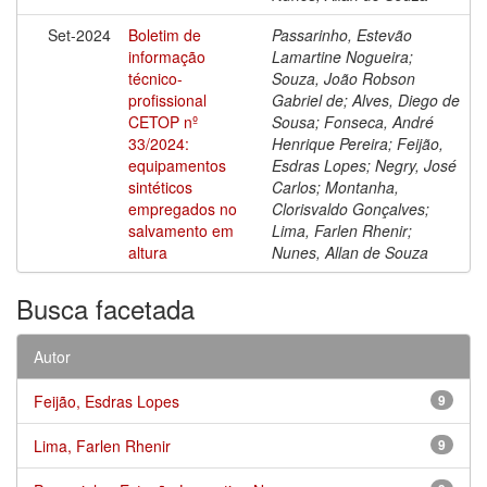
Set-2024
Boletim de
Passarinho, Estevão
informação
Lamartine Nogueira;
técnico-
Souza, João Robson
profissional
Gabriel de; Alves, Diego de
CETOP nº
Sousa; Fonseca, André
33/2024:
Henrique Pereira; Feijão,
equipamentos
Esdras Lopes; Negry, José
sintéticos
Carlos; Montanha,
empregados no
Clorisvaldo Gonçalves;
salvamento em
Lima, Farlen Rhenir;
altura
Nunes, Allan de Souza
Busca facetada
Autor
Feijão, Esdras Lopes
9
Lima, Farlen Rhenir
9