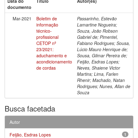
Data do
Título
Autor(es)
documento
Mar-2021
Boletim de
Passarinho, Estevão
informação
Lamartine Nogueira;
técnico-
Souza, João Robson
profissional
Gabriel de; Pimentel,
CETOP nº
Fabiano Rodrigues; Sousa,
23/2021:
Lúcio Mauro Henrique de;
aduchamento e
Sousa, Gilmar Pereira de;
acondicionamento
Feijão, Esdras Lopes;
de cordas
Neves, Shaiene Victor
Martins; Lima, Farlen
Rhenir; Machado, Natan
Rodrigues; Nunes, Allan de
Souza
Busca facetada
Autor
Feijão, Esdras Lopes
1