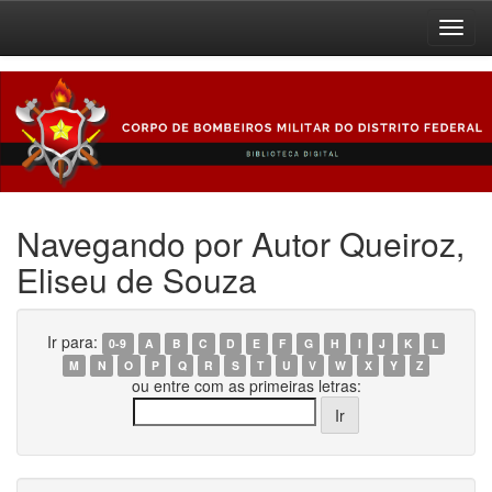
Skip
navigation
Navegando por Autor Queiroz,
Eliseu de Souza
Ir para:
0-9
A
B
C
D
E
F
G
H
I
J
K
L
M
N
O
P
Q
R
S
T
U
V
W
X
Y
Z
ou entre com as primeiras letras: