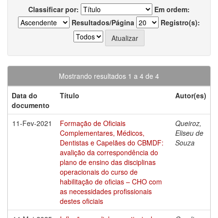
Classificar por:
Em ordem:
Resultados/Página
Registro(s):
Mostrando resultados 1 a 4 de 4
Data do
Título
Autor(es)
documento
11-Fev-2021
Formação de Oficiais
Queiroz,
Complementares, Médicos,
Eliseu de
Dentistas e Capelães do CBMDF:
Souza
avalição da correspondência do
plano de ensino das disciplinas
operacionais do curso de
habilitação de oficias – CHO com
as necessidades profissionais
destes oficiais