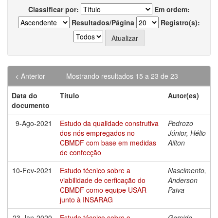
Classificar por:
Em ordem:
Resultados/Página
Registro(s):
< Anterior
Mostrando resultados 15 a 23 de 23
Data do
Título
Autor(es)
documento
9-Ago-2021
Estudo da qualidade construtiva
Pedrozo
dos nós empregados no
Júnior, Hélio
CBMDF com base em medidas
Ailton
de confecção
10-Fev-2021
Estudo técnico sobre a
Nascimento,
viabilidade de cerficação do
Anderson
CBMDF como equipe USAR
Paiva
junto à INSARAG
23-Jan-2020
Estudo técnico sobre o
Gomide,