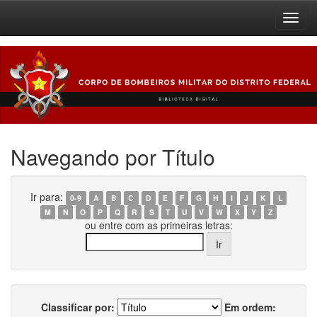
Skip
navigation
Navegando por Título
Ir para:
0-9
A
B
C
D
E
F
G
H
I
J
K
L
M
N
O
P
Q
R
S
T
U
V
W
X
Y
Z
ou entre com as primeiras letras:
Classificar por:
Em ordem: