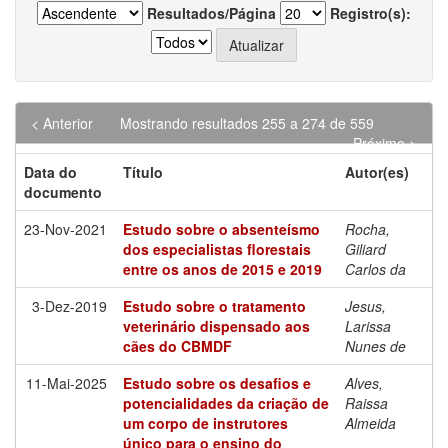
Resultados/Página
Registro(s):
< Anterior
Mostrando resultados 255 a 274 de 559
Próximo >
Data do
Título
Autor(es)
documento
23-Nov-2021
Estudo sobre o absenteísmo
Rocha,
dos especialistas florestais
Giliard
entre os anos de 2015 e 2019
Carlos da
3-Dez-2019
Estudo sobre o tratamento
Jesus,
veterinário dispensado aos
Larissa
cães do CBMDF
Nunes de
11-Mai-2025
Estudo sobre os desafios e
Alves,
potencialidades da criação de
Raissa
um corpo de instrutores
Almeida
único para o ensino do