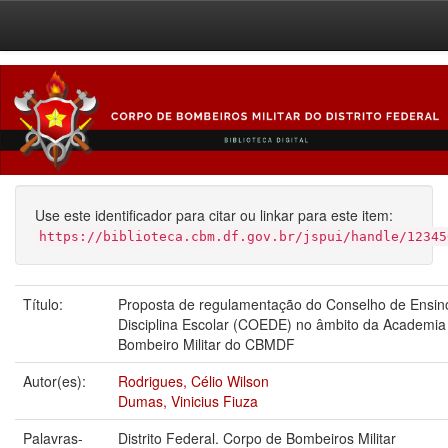
Skip
navigation
Use este identificador para citar ou linkar para este item:
https://biblioteca.cbm.df.gov.br/jspui/handle/12345
Título:
Proposta de regulamentação do Conselho de Ensin
Disciplina Escolar (COEDE) no âmbito da Academia
Bombeiro Militar do CBMDF
Autor(es):
Rodrigues, Célio Wilson
Dumas, Vinicius Fiuza
Palavras-
Distrito Federal. Corpo de Bombeiros Militar