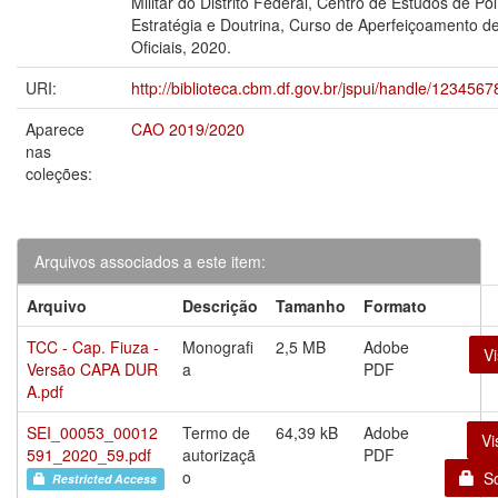
Militar do Distrito Federal, Centro de Estudos de Polí
Estratégia e Doutrina, Curso de Aperfeiçoamento d
Oficiais, 2020.
URI:
http://biblioteca.cbm.df.gov.br/jspui/handle/123456
Aparece
CAO 2019/2020
nas
coleções:
Arquivos associados a este item:
Arquivo
Descrição
Tamanho
Formato
TCC - Cap. Fiuza -
Monografi
2,5 MB
Adobe
Vi
Versão CAPA DUR
a
PDF
A.pdf
SEI_00053_00012
Termo de
64,39 kB
Adobe
Vi
591_2020_59.pdf
autorizaçã
PDF
o
Sol
Restricted Access