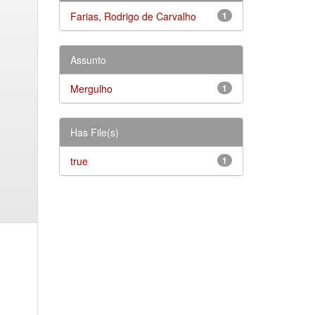
Farias, Rodrigo de Carvalho
1
Assunto
Mergulho
1
Has File(s)
true
1