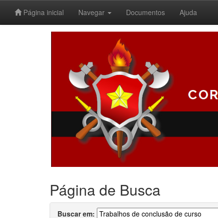
Página inicial
Navegar
Documentos
Ajuda
Skip
navigation
Página de Busca
Buscar em: