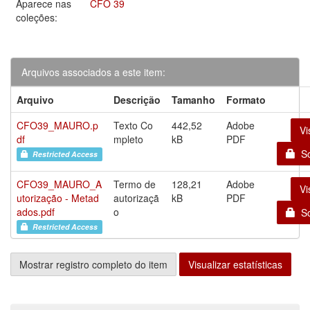
Aparece nas
CFO 39
coleções:
Arquivos associados a este item:
Arquivo
Descrição
Tamanho
Formato
CFO39_MAURO.p
Texto Co
442,52
Adobe
Vi
df
mpleto
kB
PDF
Sol
Restricted Access
CFO39_MAURO_A
Termo de
128,21
Adobe
Vi
utorização - Metad
autorizaçã
kB
PDF
ados.pdf
o
Sol
Restricted Access
Mostrar registro completo do item
Visualizar estatísticas