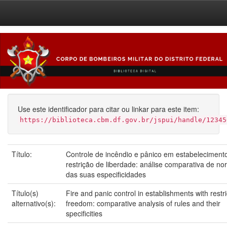
Skip
navigation
Use este identificador para citar ou linkar para este item:
https://biblioteca.cbm.df.gov.br/jspui/handle/12345
Título:
Controle de incêndio e pânico em estabelecimen
restrição de liberdade: análise comparativa de n
das suas especificidades
Título(s)
Fire and panic control in establishments with restri
alternativo(s):
freedom: comparative analysis of rules and their
specificities