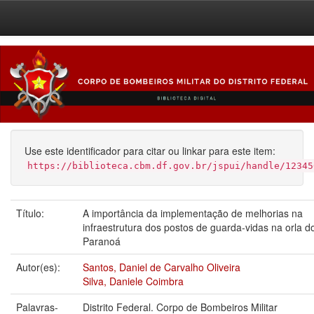
Skip
navigation
Use este identificador para citar ou linkar para este item:
https://biblioteca.cbm.df.gov.br/jspui/handle/12345
Título:
A importância da implementação de melhorias na
infraestrutura dos postos de guarda-vidas na orla 
Paranoá
Autor(es):
Santos, Daniel de Carvalho Oliveira
Silva, Daniele Coimbra
Palavras-
Distrito Federal. Corpo de Bombeiros Militar