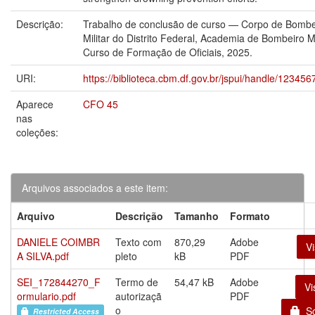
Descrição:
Trabalho de conclusão de curso — Corpo de Bombe
Militar do Distrito Federal, Academia de Bombeiro Mil
Curso de Formação de Oficiais, 2025.
URI:
https://biblioteca.cbm.df.gov.br/jspui/handle/12345
Aparece
CFO 45
nas
coleções:
Arquivos associados a este item:
Arquivo
Descrição
Tamanho
Formato
DANIELE COIMBR
Texto com
870,29
Adobe
Vi
A SILVA.pdf
pleto
kB
PDF
SEI_172844270_F
Termo de
54,47 kB
Adobe
Vi
ormulario.pdf
autorizaçã
PDF
o
Sol
Restricted Access