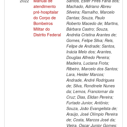
2022
Manual de
Santos, Ester Pires Faria dos;
atendimento
Machado, Adriano Abreu
pré-hospitalar
Silveira; Ramalho, Marcelo
do Corpo de
Dantas; Souza, Paulo
Bombeiros
Roberto Macedo de; Martins,
Militar do
Bárbara Castro; Souza,
Distrito Federal
Andréia Cristina Arantes de;
Gomes, Felipe Silva; Reis,
Felipe de Andrade; Santos,
Inácia Melo dos; Arantes,
Douglas Alfredo Pereira;
Madeira, Luciana Frota;
Ribeiro, Marcelo dos Santos;
Lara, Heider Marcos;
Andrade, André Rodrigues
de; Silva, Rondinele Nunes
da; Lemos, Franciomar da
Cruz; Dias, Elidan Pereira;
Furtado Junior, Antônio;
Souza, João Evangelista de;
Araújo, José Olímpio Pereira
de; Costa, Marcos José da;
Vieira, Oscar Junior Gomes;