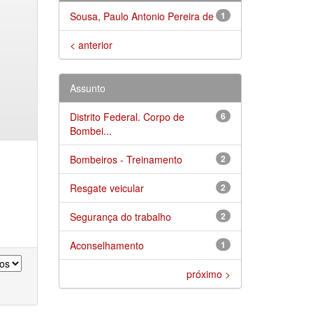
Sousa, Paulo Antonio Pereira de
1
< anterior
Assunto
Distrito Federal. Corpo de
6
Bombei...
Bombeiros - Treinamento
2
Resgate veicular
2
Segurança do trabalho
2
Aconselhamento
1
próximo >