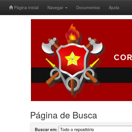
Página inicial
Navegar
Documentos
Ajuda
Skip
navigation
Página de Busca
Buscar em: