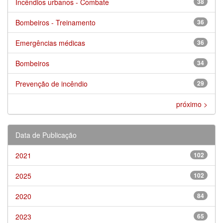
Incêndios urbanos - Combate
38
Bombeiros - Treinamento
36
Emergências médicas
36
Bombeiros
34
Prevenção de incêndio
29
próximo >
Data de Publicação
2021
102
2025
102
2020
84
2023
65