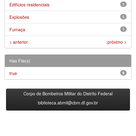
Edifícios residenciais
1
Explosões
1
Fumaça
1
< anterior
próximo >
Has File(s)
true
9
Corpo de Bombeiros Militar do Distrito Federal
biblioteca.abmil@cbm.df.gov.br