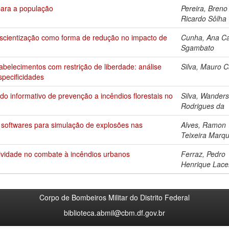
para a população
Pereira, Breno
Ricardo Sôlha
nscientização como forma de redução no impacto de
Cunha, Ana Ca
Sgambato
abelecimentos com restrição de liberdade: análise
Silva, Mauro C
pecificidades
o informativo de prevenção a incêndios florestais no
Silva, Wander
Rodrigues da
e softwares para simulação de explosões nas
Alves, Ramon
Teixeira Marq
tividade no combate à incêndios urbanos
Ferraz, Pedro
Henrique Lace
Corpo de Bombeiros Militar do Distrito Federal
biblioteca.abmil@cbm.df.gov.br