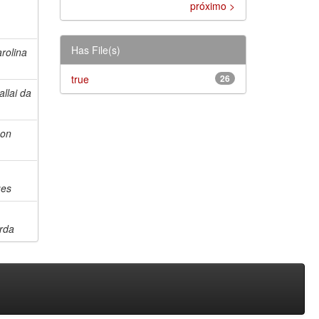
próximo >
Has File(s)
rolina
true
26
allai da
son
ues
rda