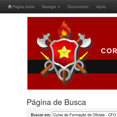
Página inicial
Navegar
Documentos
Ajuda
Skip
navigation
Página de Busca
Buscar em: