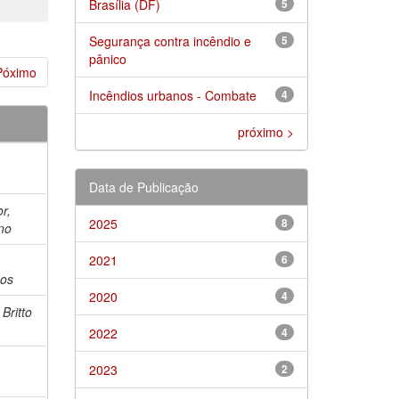
Brasília (DF)
5
Segurança contra incêndio e
5
pânico
Póximo
Incêndios urbanos - Combate
4
próximo >
Data de Publicação
r,
2025
8
no
2021
6
os
2020
4
Britto
2022
4
2023
2