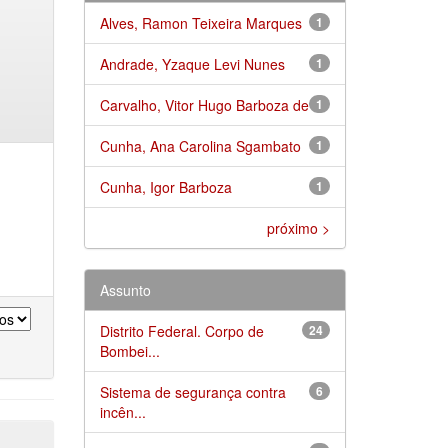
Alves, Ramon Teixeira Marques
1
Andrade, Yzaque Levi Nunes
1
Carvalho, Vitor Hugo Barboza de
1
Cunha, Ana Carolina Sgambato
1
Cunha, Igor Barboza
1
próximo >
Assunto
Distrito Federal. Corpo de
24
Bombei...
Sistema de segurança contra
6
incên...