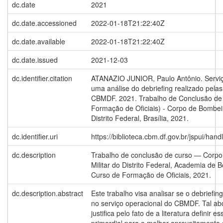
dc.date
2021
dc.date.accessioned
2022-01-18T21:22:40Z
dc.date.available
2022-01-18T21:22:40Z
dc.date.issued
2021-12-03
dc.identifier.citation
ATANAZIO JUNIOR, Paulo Antônio. Serviç
uma análise do debriefing realizado pela
CBMDF. 2021. Trabalho de Conclusão de
Formação de Oficiais) - Corpo de Bombeir
Distrito Federal, Brasília, 2021.
dc.identifier.uri
https://biblioteca.cbm.df.gov.br/jspui/ha
dc.description
Trabalho de conclusão de curso — Corp
Militar do Distrito Federal, Academia de B
Curso de Formação de Oficiais, 2021.
dc.description.abstract
Este trabalho visa analisar se o debriefin
no serviço operacional do CBMDF. Tal a
justifica pelo fato de a literatura definir 
primordial para o melhor aproveitamento 