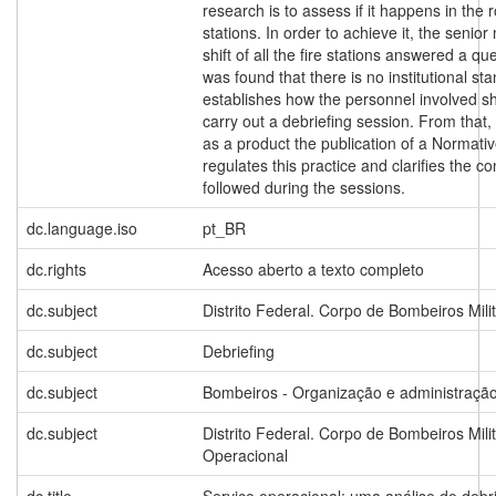
research is to assess if it happens in the r
stations. In order to achieve it, the senior 
shift of all the fire stations answered a qu
was found that there is no institutional st
establishes how the personnel involved s
carry out a debriefing session. From that,
as a product the publication of a Normativ
regulates this practice and clarifies the c
followed during the sessions.
dc.language.iso
pt_BR
dc.rights
Acesso aberto a texto completo
dc.subject
Distrito Federal. Corpo de Bombeiros Mili
dc.subject
Debriefing
dc.subject
Bombeiros - Organização e administraçã
dc.subject
Distrito Federal. Corpo de Bombeiros Mil
Operacional
dc.title
Serviço operacional: uma análise do debri