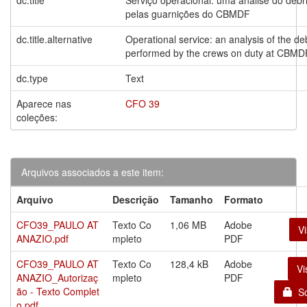
pelas guarnições do CBMDF
dc.title.alternative
Operational service: an analysis of the de
performed by the crews on duty at CBMD
dc.type
Text
Aparece nas
CFO 39
coleções:
Arquivos associados a este item:
Arquivo
Descrição
Tamanho
Formato
CFO39_PAULO AT
Texto Co
1,06 MB
Adobe
Vi
ANAZIO.pdf
mpleto
PDF
CFO39_PAULO AT
Texto Co
128,4 kB
Adobe
Vi
ANAZIO_Autorizaç
mpleto
PDF
ão - Texto Complet
Sol
o.pdf