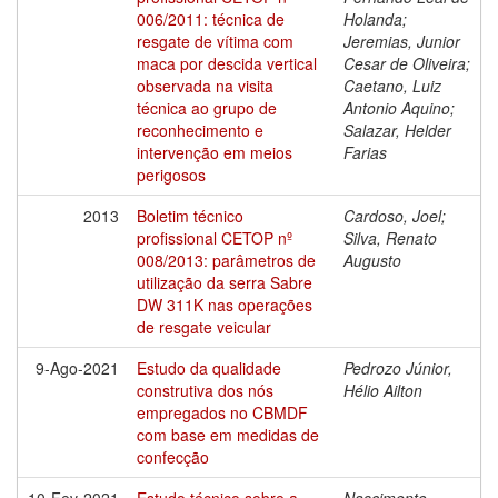
006/2011: técnica de
Holanda;
resgate de vítima com
Jeremias, Junior
maca por descida vertical
Cesar de Oliveira;
observada na visita
Caetano, Luiz
técnica ao grupo de
Antonio Aquino;
reconhecimento e
Salazar, Helder
intervenção em meios
Farias
perigosos
2013
Boletim técnico
Cardoso, Joel;
profissional CETOP nº
Silva, Renato
008/2013: parâmetros de
Augusto
utilização da serra Sabre
DW 311K nas operações
de resgate veicular
9-Ago-2021
Estudo da qualidade
Pedrozo Júnior,
construtiva dos nós
Hélio Ailton
empregados no CBMDF
com base em medidas de
confecção
10-Fev-2021
Estudo técnico sobre a
Nascimento,