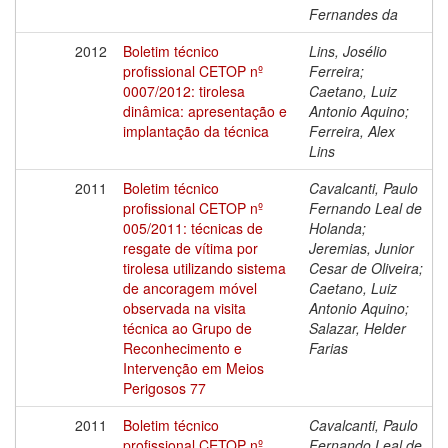
Fernandes da
2012
Boletim técnico
Lins, Josélio
profissional CETOP nº
Ferreira;
0007/2012: tirolesa
Caetano, Luiz
dinâmica: apresentação e
Antonio Aquino;
implantação da técnica
Ferreira, Alex
Lins
2011
Boletim técnico
Cavalcanti, Paulo
profissional CETOP nº
Fernando Leal de
005/2011: técnicas de
Holanda;
resgate de vítima por
Jeremias, Junior
tirolesa utilizando sistema
Cesar de Oliveira;
de ancoragem móvel
Caetano, Luiz
observada na visita
Antonio Aquino;
técnica ao Grupo de
Salazar, Helder
Reconhecimento e
Farias
Intervenção em Meios
Perigosos 77
2011
Boletim técnico
Cavalcanti, Paulo
profissional CETOP nº
Fernando Leal de