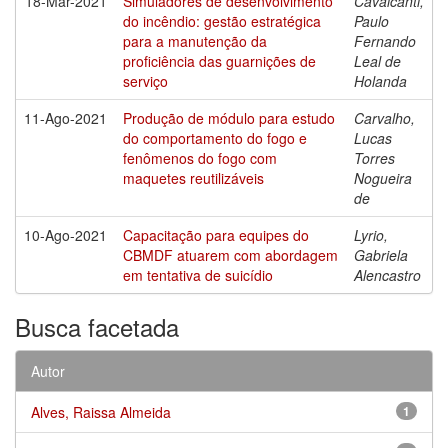
18-Mar-2021
Simuladores de desenvolvimento
Cavalcanti,
do incêndio: gestão estratégica
Paulo
para a manutenção da
Fernando
proficiência das guarnições de
Leal de
serviço
Holanda
11-Ago-2021
Produção de módulo para estudo
Carvalho,
do comportamento do fogo e
Lucas
fenômenos do fogo com
Torres
maquetes reutilizáveis
Nogueira
de
10-Ago-2021
Capacitação para equipes do
Lyrio,
CBMDF atuarem com abordagem
Gabriela
em tentativa de suicídio
Alencastro
Busca facetada
Autor
Alves, Raissa Almeida
1