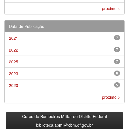
próximo >
Data de Publicação
2021
7
2022
7
2025
7
2023
6
2020
5
próximo >
Corpo de Bombeiros Militar do Distrito Federal
biblioteca.abmil@cbm.df.gov.br