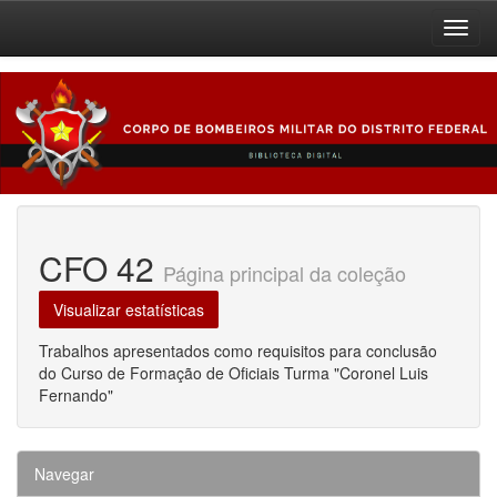
Skip
navigation
CFO 42
Página principal da coleção
Visualizar estatísticas
Trabalhos apresentados como requisitos para conclusão
do Curso de Formação de Oficiais Turma "Coronel Luis
Fernando"
Navegar