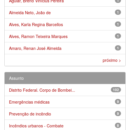
Aguiar, Breno Vinícius Pereira
1
Almeida Neto, João de
1
Alves, Karla Regina Barcellos
1
Alves, Ramon Teixeira Marques
1
Amaro, Renan José Almeida
1
próximo >
Assunto
Distrito Federal. Corpo de Bombei...
102
Emergências médicas
9
Prevenção de incêndio
9
Incêndios urbanos - Combate
8