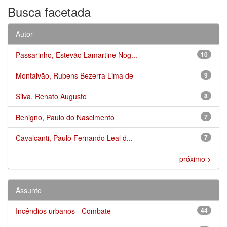
Busca facetada
Autor
Passarinho, Estevão Lamartine Nog...
10
Montalvão, Rubens Bezerra Lima de
9
Silva, Renato Augusto
8
Benigno, Paulo do Nascimento
7
Cavalcanti, Paulo Fernando Leal d...
7
próximo >
Assunto
Incêndios urbanos - Combate
44